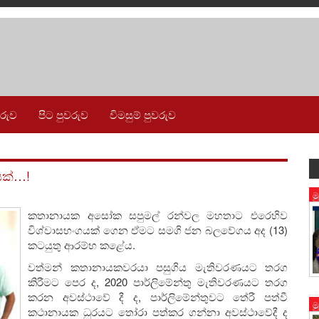
වරුව
පිට පුවරුව
විමසුම් පුවරුව
යක්…!
ම
කතානායක අසෝක සපුමල් රන්වල මහතාට එරෙහිව
විශ්වාසභංගයක් ගෙන ඒමට සමගි ජන බලවේගය අද (13)
කටයුතු ආරම්භ කළේය.
වත්මන් කතානායකවරයා පසුගිය මැතිවරණයට තරග
කිරීමට පෙර ද, 2020 පාර්ලිමේන්තු මැතිවරණයට තරග
කරන අවස්ථාවේ දී ද, පාර්ලිමේන්තුවට තේරී පත්වී
ම
කථානායක ධුරයට තෝරා පත්කර ගන්නා අවස්ථාවේදී ද