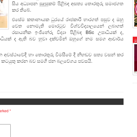
සිය අධ්‍යාපන සුදුසුකම් පිළිබඳ අසත්‍ය තොරතුරු සමාජගත
කර තිබේ.
එසේම කතානායක ධුරයේ රාජකාරී භාරගත් පසුව ද ඔහු
වෙත නොමැති මොරටුව විශ්වවිද්‍යාලයෙන් ලබාගත්
රසායනික ඉංජිනේරු විද්‍යා පිළිබඳ BSc උපාධියක් ද,
ධියක් ද ඇති බව හුවා දක්වමින් ඔහුගේ නම සමග ආචාර්ය
ම
වස්ථාවේදී හා තොරතුරු විමසීමේ දී නිහඬව සත්‍ය වසන් කර
ීමට කටයුතු කරන බව සමගි ජන බලවේගය පවසයි.
marked
*