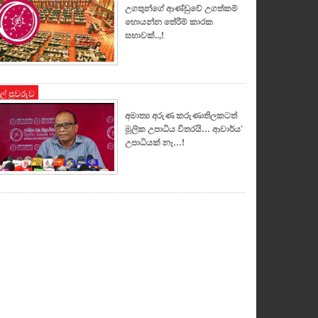
උගතුන්ගේ ආණ්ඩුවේ උගත්කම්
හොයන්න තේරීම් කාරක
සභාවක්..,!
ුල් පුවරුව
අමාත්‍ය අරුණ කරුණාතිලකටත්
මූලික උපාධිය විතරයි… ආචාර්ය’
උපාධියක් නෑ…!