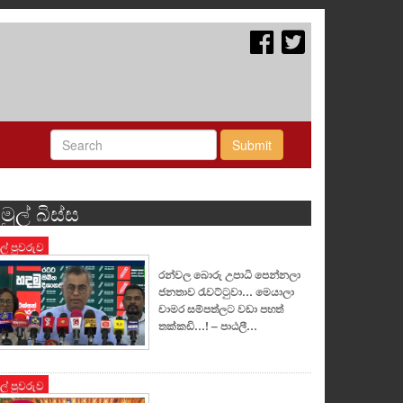
Submit
මුල් බිස්ස
ුල් පුවරුව
රන්වල බොරු උපාධි පෙන්නලා
ජනතාව රැවට්ටුවා… මෙයාලා
චාමර සම්පත්ලට වඩා පහත්
තක්කඩි…! – පාඨලී…
ුල් පුවරුව