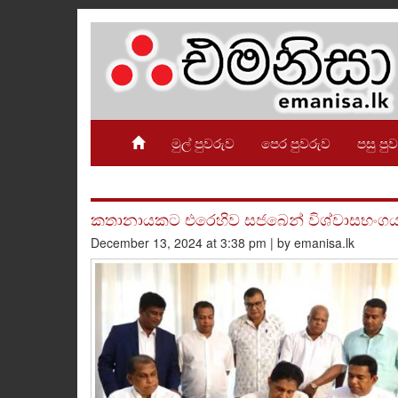
මුල් පුවරුව
පෙර පුවරුව
පසු පු
කතානායකට එරෙහිව සජබෙන් විශ්වාසභංග
December 13, 2024 at 3:38 pm | by emanisa.lk