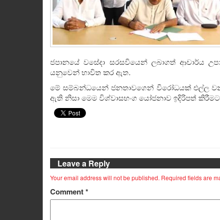
ජපානයේ වසේදා සරසවියෙන් ලබාගත් ආචාර්ය උපා
යනුවෙන් භාවිත කර ඇත.
මේ සම්බන්ධයෙන් ජනතාවගෙන් විරෝධයක් එල්ල වන අ
ඇති නිසා මෙම විශ්වාසභංග යෝජනාව ඉදිරිපත් කිර
Leave a Reply
Your email address will not be published.
Required fields are 
Comment
*