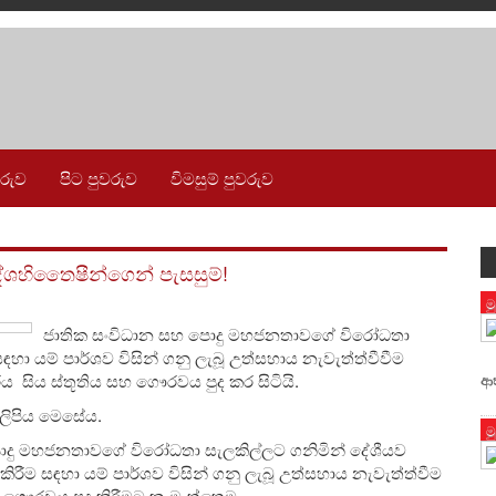
වරුව
පිට පුවරුව
විමසුම් පුවරුව
ශහිතෛෂීන්ගෙන් පැසසුම්!
ම
ජාතික සංවිධාන සහ පොදු මහජනතාවගේ විරෝධතා
හා යම් පාර්ශව විසින් ගනු ලැබූ උත්සහාය නැවැත්ත්වීවීම
ය සිය ස්තූතිය සහ ගෞරවය පුද කර සිටියි.
ආ
ලිපිය මෙසේය.
ම
 පොදු මහජනතාවගේ විරෝධතා සැලකිල්ලට ගනිමින් දේශීයව
ිරීම සඳහා යම් පාර්ශව විසින් ගනු ලැබූ උත්සහාය නැවැත්ත්වීම
 ගෞරවය පුද කිරීමට කැමැත්තෙමු.