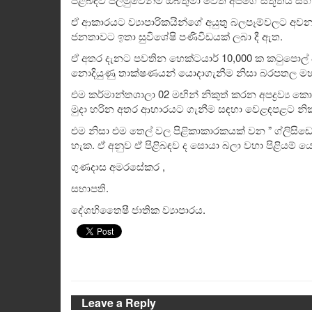
ඒ ආකාරයට ව්‍යාපාරිකයින්ගේ අයුතු බලපෑම්වලට අවනත
ජනතාවට ඉතා සුවිශේෂි පණිවිඩයක් ලබා දී ඇත.
ඒ අතර දැනට පවතින හෙක්ටයාර් 10,000 ක කටුපොල් ව
නොදියුණු තාක්ෂණයන් යොදාගැනීම නිසා බරපතල මහජන 
එම කර්මාන්තශාලා 02 මඟින් නිකුත් කරන අපද්‍රව්‍ය
මුදා හරින අතර ආහාරයට ගැනීම සඳහා වෙළඳපළට නිකුත්
එම නිසා එම තෙල් වල පිළිකාකාරකයක් වන ” ග්ලිසිඩ
හැක. ඒ අනුව ඒ පිළිබඳව ද සොයා බලා වහා පිළියම් ය
ගුණදාස අමරසේකර ,
සභාපති.
දේශහිතෛෂී ජාතික ව්‍යාපාරය.
Leave a Reply