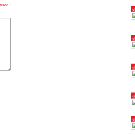
marked
*
ම
ම
ම
ම
ම