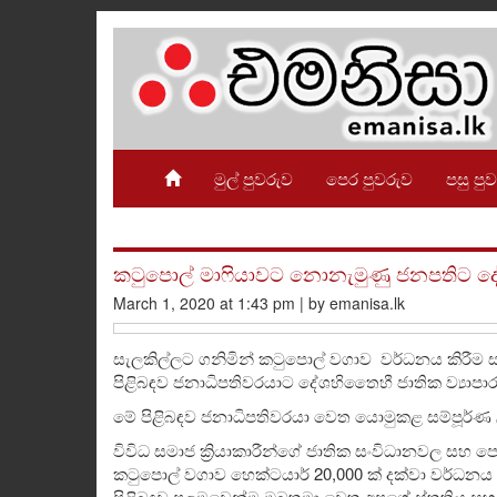
මුල් පුවරුව
පෙර පුවරුව
පසු පු
කටුපොල් මාෆියාවට නොනැමුණු ජනපතිට දේ
March 1, 2020 at 1:43 pm | by emanisa.lk
සැලකිල්ලට ගනිමින් කටුපොල් වගාව වර්ධනය කිරීම සඳ
පිළිබඳව ජනාධිපතිවරයාට දේශහිතෛහී ජාතික ව්‍යාපාර
මේ පිළිබඳව ජනාධිපතිවරයා වෙත යොමුකළ සම්පූර්ණ 
විවිධ සමාජ ක්‍රියාකාරීන්ගේ ජාතික සංවිධානවල සහ
කටුපොල් වගාව හෙක්ටයාර් 20,000 ක් දක්වා වර්ධනය ක
පිළිබඳව පලමුවෙන්ම ඔබතුමා වෙත අපගේ ස්තූතිය සහ