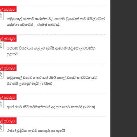
ුල් පුවරුව
කටුපොල් තහනම් කරන්න බෑ! එහෙම වුණොත් ෆාම් ඔයිල් රටින්
ගේන්න වෙනවා! – රමෙිෂ් පතිරණ
ුල් පුවරුව
මහජන විරෝධය බල්ලට දමයි! ආයෙත් කටුපොල් වවන්න
සූදානම්!
ුල් පුවරුව
කටුපොල් වගාව නතර කර රබර් පොල් වගාව සංවර්ධනයට
ජනපති උපදෙස් දෙයි! (video)
ුල් පුවරුව
අපේ රටේ කිරි කර්මාන්තයේ අද සහ හෙට කතාව! (video)
ුල් පුවරුව
රංජන් බුද්ධික ඇමති තනතුරු අනතුරේ!