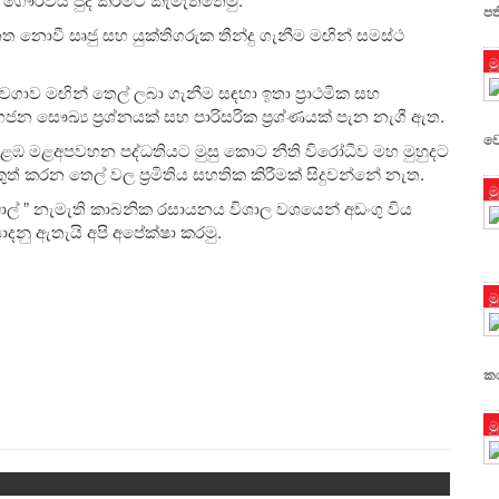
ප
 නොවී සෘජු සහ යුක්තිගරුක තීන්දු ගැනීම මඟින් සමස්ථ
ම
ගාව මඟින් තෙල් ලබා ගැනීම සඳහා ඉතා ප්‍රාථමික සහ
සෞඛ්‍ය ප්‍රශ්නයක් සහ පාරිසරික ප්‍රශ්ණයක් පැන නැගී ඇත.
වෙ
 කොළඹ මළඅපවහන පද්ධතියට මුසු කොට නීති විරෝධීව මහ මුහුදට
 කරන තෙල් වල ප්‍රමිතිය සහතික කිරීමක් සිදුවන්නේ නැත.
ම
ොල් ” නැමැති කාබනික රසායනය විශාල වශයෙන් අඩංගු විය
ොදනු ඇතැයි අපි අපේක්ෂා කරමු.
ම
කර
ම