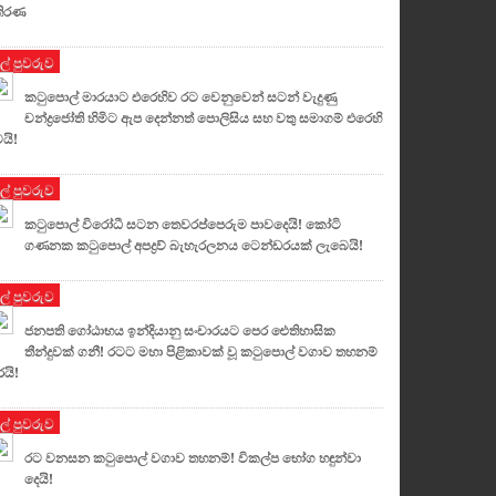
තිරණ
ුල් පුවරුව
කටුපොල් මාරයාට එරෙහිව රට වෙනුවෙන් සටන් වැදුණු
චන්ද්‍රජෝති හිමිට ඇප දෙන්නත් පොලිසිය සහ වතු සමාගම් එරෙහි
යි!
ුල් පුවරුව
කටුපොල් විරෝධී සටන තෙවරප්පෙරුම පාවදෙයි! කෝටි
ගණනක කටුපොල් ⁣අපද්‍රව්‍ බැහැරලනය ටෙන්ඩරයක් ලැබෙයි!
ුල් පුවරුව
ජනපති ගෝඨාභය ඉන්දියානු සංචාරයට පෙර ඓතිහාසික
තීන්දුවක් ගනී! රටට මහා පිළිකාවක් වූ කටුපොල් වගාව තහනම්
යි!
ුල් පුවරුව
රට වනසන කටුපොල් වගාව තහනම්! විකල්ප භෝග හඳුන්වා
දෙයි!