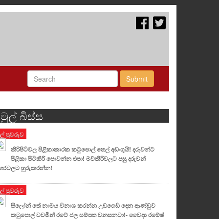
Submit
මුල් බිස්ස
ුල් පුවරුව
කිරිපිටිවල පිළිකාකාරක කටුපොල් තෙල් අඩංගුයි! දරුවන්ට
පිළිකා පිටිකිරි පොවන්න එපා! මව්කිරිවලට පසු දරුවන්
හරවලට හුරුකරන්න!
ුල් පුවරුව
සිලෝන් තේ නාමය විනාශ කරන්න උඩගෙඩි දෙන ආණ්ඩුව
කටුපොල් වවමින් රටේ ජල සම්පත වනසනවා!- වෛද්‍ය රමේෂ්