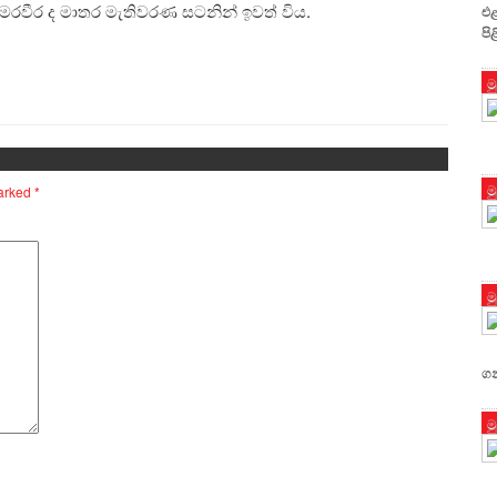
ීර ද මාතර මැතිවරණ සටනින් ඉවත් විය.
එළ
පි
ම
ම
marked
*
ම
ගන
ම