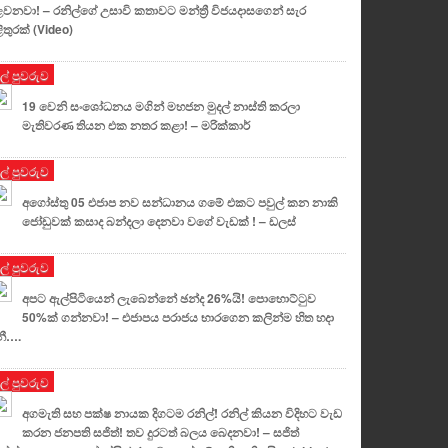
වනවා! – රනිල්ගේ උසාවි කතාවට මන්ත්‍රී විජයදාසගෙන් සැර
ළිතුරක් (Video)
ුල් පුවරුව
19 වෙනි සංශෝධනය මගින් මහජන මුදල් නාස්ති කරලා
මැතිවරණ තියන එක නතර කළා! – මරික්කාර්
ුල් පුවරුව
අගෝස්තු 05 එජාප නව සන්ධානය ගමේ එකට පවුල් කන නාකි
ජෝඩුවක් කසාද බන්දලා දෙනවා වගේ වැඩක් ! – ඩලස්
ුල් පුවරුව
අපට ඇල්පිටියෙන් ලැබෙන්නේ ඡන්ද 26%යි! පොහොට්ටුව
50%ක් ගන්නවා! – එජාපය පරාජය භාරගෙන කලින්ම හිත හදා
ී….
ුල් පුවරුව
අගමැති සහ පක්ෂ නායක දිගටම රනිල්! රනිල් කියන විදිහට වැඩ
කරන ජනපති සජිත්! තව දුරටත් බලය බෙදනවා! – සජිත්