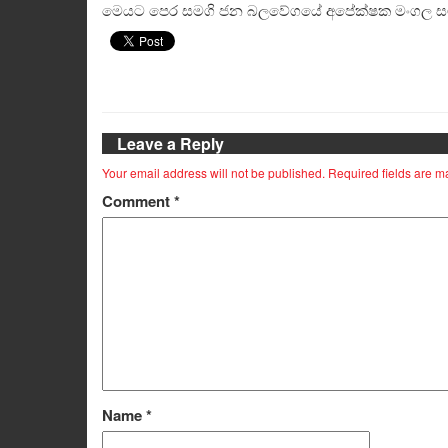
මෙයට පෙර සමගි ජන බලවේගයේ අපේක්ෂක මංගල සමරව
Leave a Reply
Your email address will not be published.
Required fields are 
Comment
*
Name
*