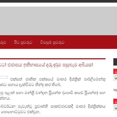
වරුව
පිට පුවරුව
විමසුම් පුවරුව
! එජාපය ඉතිහාසයේ දරුණුම පසුබෑම අබියස!
ම
එක්සත් ජාතික පක්ෂයේ මාතර දිස්ත්‍රික් පාර්ලිමේන්තු
ට සහාය දැක්වීමට තීන්දු කර තිබේ.
පස
පළාත් සභා මන්ත්‍රී චන්දන ප්‍රියන්ත (පොඩි කඩේ ප්‍රියන්ත) සහ
රත්නය.
ම
න පැවැත්වූ ප්‍රවෘත්ති සාකච්ජාවකදී මාතර දිස්ත්‍රික්කය
 පොහොට්ටුවට එක්වූහ.