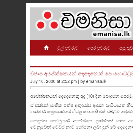
මුල් පුවරුව
පෙර පුවරුව
පසු පු
එජාප අපේක්ෂකයන් දෙදෙනෙක් පොහොට්ටුවට
July 10, 2020 at 2:52 pm | by emanisa.lk
අපේක්ෂකයන් දෙදෙනෙකු අද (10) දින පොදුජන පෙරමුණ
ඒ එක්සත් ජාතික පක්ෂ අකුරැස්ස ආසන සංවිධායක හිටපු 
හක්මණ සමුපකාරයේ හිටපු සභාපති එස්.ඩබ්ලිව් ප්‍රේම
පොදුජන පෙරමුණේ අපේක්ෂක ලක්ෂ්මන් යාපා අබේවර්ධ
වෙනුවෙන් මෙවර නාම යෝජනා ලබා දුන් මේ දෙදෙනා