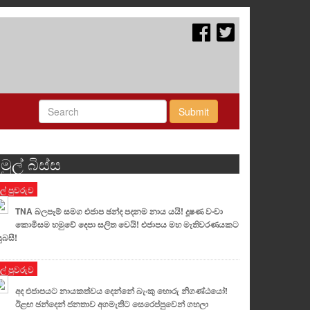
Submit
මුල් බිස්ස
ුල් පුවරුව
TNA බලපෑම් සමග එජාප ඡන්ද පදනම නාය යයි! දූෂණ වංචා
කොමිසම හමුවේ දෙපා සලිත වෙයි! එජාපය මහ මැතිවරණයකට
ුබසී!
ුල් පුවරුව
අද එජාපයට නායකත්වය දෙන්නේ බැංකු හොරු නිගණ්ඨයෝ!
ඊළඟ ඡන්දෙන් ජනතාව අගමැතිට සෙරෙප්පුවෙන් ගහලා