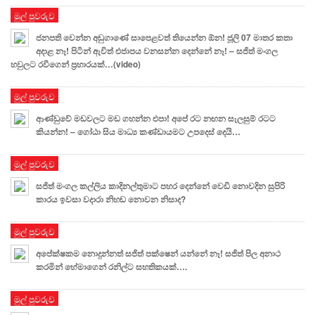
මුල් පුවරුව
ජනපති වෙන්න අඩුගාණේ සාපෙළවත් තියෙන්න ඕන! ජූලි 07 මාතර කතා
අදාළ නෑ! පිටින් ඇවිත් එජාපය වනසන්න දෙන්නේ නෑ! – සජිත් මංගල
හවුලට රවීගෙන් ප්‍රහාරයක්…(video)
මුල් පුවරුව
ආණ්ඩුවේ මඩවලට මඩ ගහන්න එපා! අපේ රට නඟන සැලසුම් රටට
කියන්න! – ගෝඨා සිය මාධ්‍ය කණ්ඩායමට උපදෙස් දෙයි…
මුල් පුවරුව
සජිත් මංගල කල්ලිය කාදිනල්තුමාට පහර දෙන්නේ වෙඩි නොවදින සුපිරි
කාරය ඉවසා වදාරා නිහඬ නොවන නිසාද?
මුල් පුවරුව
අපේක්ෂකම නොදුන්නත් සජිත් පක්ෂෙන් යන්නේ නෑ! සජිත් පිල අනාථ
කරමින් හේමාගෙන් රනිල්ට සහතිකයක්….
මුල් පුවරුව