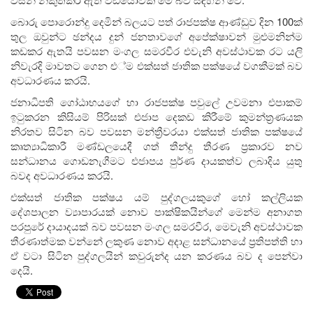
බොරු පොරොන්දු දෙමින් බලයට පත් රාජපක්ෂ ආණ්ඩුව දින 100ක්
තුල ඔවුන්ට ඡන්දය දුන් ජනතාවගේ අපේක්ෂාවන් මුළුමනින්ම
කඩකර ඇතයි පවසන මංගල සමරවීර එවැනි අවස්ථාවක රට යලි
නිවැරදි මාවතට ගෙන එ්ම එක්සත් ජාතික පක්ෂයේ වගකීමක් බව
අවධාරණය කරයි.
ජනාධිපති ගෝඨාභයගේ හා රාජපක්ෂ පවුලේ උවමනා එපාකම්
ඉටුකරන කිසියම් පිරිසක් එජාප දෙකඩ කිරීමේ කුමන්ත්‍රණයක
නිරතව සිටින බව පවසන මන්ත්‍රීවරයා එක්සත් ජාතික පක්ෂයේ
කෘත්‍යාධිකාරී මණ්ඩලයෙදී ගත් තීන්දු තීරණ ප්‍රකාරව නව
සන්ධානය ගොඩනැගීමට එජාපය පුර්ණ දායකත්ව ලබාදිය යුතු
බවද අවධාරණය කරයි.
එක්සත් ජාතික පක්ෂය යම් පුද්ගලයකුගේ හෝ කල්ලියක
දේශපාලන ව්‍යාපාරයක් නොව පාක්ෂිකයින්ගේ මෙන්ම අනාගත
පරපුරේ දායාදයක් බව පවසන මංගල සමරවීර, මෙවැනි අවස්ථාවක
තීරණාත්මක වන්නේ ලකුණ නොව අදාළ සන්ධානයේ ප්‍රතිපත්ති හා
ඒ වටා සිටින පුද්ගලයින් කවුරුන්ද යන කරණය බව ද පෙන්වා
දෙයි.