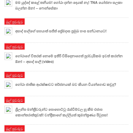
මම යුද්දේ කළේ තනියම! ගෝඨා දන්න දෙයක් නෑ! TNA යෝජනා සලකා
බලන්න ඕන! – ෆොන්සේකා
මුල් පුවරුව
අසාද් සාලිගේ සහයාත් සජිත් ප්‍රේමදාස ප්‍රමුඛ හංස සන්ධානයට!
මුල් පුවරුව
ගෝඨාගේ විතරක් නෙමේ ඉතිරි විසිදෙනාගෙත් පුරවැසිකම ඉවත් කරන්න
ඕන! – අසාද් සාලි (video)
මුල් පුවරුව
ගෝඨා ජාතික ආරක්ෂාවට තර්ජනයක් බව කියන වියන්ගොඩ කවුද?
මුල් පුවරුව
ශ්‍රීලනිප මන්ත්‍රීවරුන්ට පොහොට්ටු රැස්වීම්වල හූ කීම එජාප
කොන්තරාත්තුවක්! චන්ද්‍රිකාගේ කල්ලියත් කුමන්ත්‍රණය පිටුපස!
මුල් පුවරුව