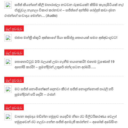
සජිත් කියන්නේ කිලී මහාරාජලා නටවන රූකඩයක්! කිසිම කැපෑසිටියක් නෑ!
ඒදඬුවල නැඟලා විකාර කරනවා! – සජිත්ගේ අන්තිම රෙද්දත් කඩා දමන
රංජන්ගේ සංවාදය මෙන්න… (Audio)
මුල් පුවරුව
එජාප මන්ත්‍රී ස්කුටි අක්කාගේ පියා කසිප්පු තොගයක් සමග අත්අඩංගුවට!
මුල් පුවරුව
පොහොට්ටුව 2/3 බලයක් ලබා ගැනීම භයානකයි! එහෙම වුණොත් 19
අහෝසි කරයි! – සුමන්දිරන් උතුරේ ඡන්ද සටන අරඹයි…..
මුල් පුවරුව
මට සජිත් නොමිනේෂන් දෙනවා කීවා! සජිත් නොදුන්නොත් පාඨලි හරි
සුමන්දිරන් හරි දෙයි! – රංජන්
මුල් පුවරුව
වාහන තදබදය මඩින්න හමුදාව යෙදවීම නිසා රට මිලිටරිකරණය වෙලා!
හමුදාවෙන් රට ගලවා ගන්න සජිත් අගමැති කරන්න! – අශෝක් අබේසිංහ