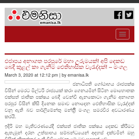
Toggle
navigati
එජාපය අනාගත පරපුරේ මහා උරුමයක්! අපි දෙකඩ
බෙදී කුළල් කා ගැනීම ඓතිහාසික වැරැද්දක්! – මංගල
March 3, 2020 at 12:12 pm | by emanisa.lk
ජනාධිපති ගෝඨාභය රාජපක්ෂ
විසින් මෙරට මිල්ටරි රාජ්‍යයක් කරා ගෙනයමින් සිටින මොහොතක
එක්සත් ජාතික පක්ෂය බෙදී වෙන්වී ඇනකොටා ගැනීම අනාගත
පරපුර විසින් කිසි දිනෙක සමාව නොදෙන ඵෙතිහාසික වැරැද්දක්
වනු ඇති බව පාර්ලිමේන්තු මන්ත්‍රීි මංගල සමරවීර අවධාරණය
කරයි.
ඉදිරි මහ මැතිවරණයේදී එක්සත් ජාතික පක්ෂය දෙකඩ කිරීමට
ඇතැමුන් දරන උත්සාහය සම්බන්ධයෙන් අදහස් දක්වමින් ඔහු
විසින් නිකුත්කර ඇති වීඩියෝවක මේ බව සඳහන් වේ.