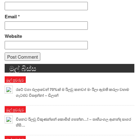
Email
*
Website
මුල් බිස්ස
Alternative:
මුල් පුවරුව
රටේ වගා ඵලදාවෙන් 70%ක් ම රිලවු කනවා! මං රිලා ඇමති කරලා වහාම
ගැටළුව විසඳන්න! – ඩිලාන්
මුල් පුවරුව
චීනෙට රිලවු විකුණන්නේ කොමිස් ගහන්න…! – පාහියංගල ආනන්ද සාගර
හිමි…