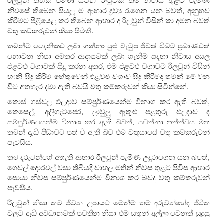
නිවසේ තිබෙන සියලු ම ආහාර ද්‍රව්‍ය රැගෙන යන බවත්, අනුභව
කිරීමට පිළියෙළ කර තිබෙන ආහාර ද රිලවුන් විසින් කා දමන බවත්
වතු කම්කරුවන් කියා සිටිති.
තමන්ට දෛනිකව ලබා ගන්නා සුළු වැටුප ජිවත් විමට ප්‍රමාණවත්
නොවන නිසා අමතර ආදායමක් ලබා ගැනිම සදහා නිවාස අසල
එළවළු වගාවක් සිදු කරන අතර, එම එළවළු වගාවට රිලවුන් විසින්
හානි සිදු කිරිම හේතුවෙන් එළවළු වගාව සිදු කිරිමද තමන් මේ වන
විට අතහැර දමා ඇති බවයි වතු කම්කරුවන් කියා සිටින්නේ.
කොස් ගස්වල ඵලදාව සම්පුර්ණයෙන්ම විනාශ කර ඇති බවත්,
කෙසෙල්, අලිගැටපේර, ලාවුලු ඇතුළු පළතුරු ඵලදාව ද
සම්පුර්ණයෙන්ම විනාශ කර ඇති බවත්, පවත්නා තත්ත්වය මත
තමන් දැඩි පිඩාවට පත් වි ඇති බව එම වතුයායේ වතු කම්කරුවන්
පැවසිය.
තම දරුවන්ගේ අතැති ආහාර රිලවුන් පැමිණ උදුරාගෙන යන බවත්,
ගෙවල් දොරවල් වසා තිබියදි වාහල මතින් නිවස තුළට පිවිස ආහාර
සොයා නිවස සම්පුර්ණයෙන්ම විනාශ කර බවද වතු කම්කරුවන්
පැවසිය.
රිලවුන් නිසා තම ජිවන උපායට මෙන්ම තම දරුවන්ගේද ජිවිත
වලට දැඩි අවධානමක් පවතින නිසා එම සතුන් අල්ලා වෙනත් සුදුසු