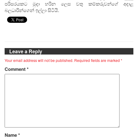
පරිසරයකට මුදා හරින ලෙස වතු කම්කරුවන්ගේ අදාළ
බලධාරින්ගෙන් ඉල්ලා සිටියි.
Leave a Reply
Your email address will not be published.
Required fields are marked
*
Comment
*
Name
*