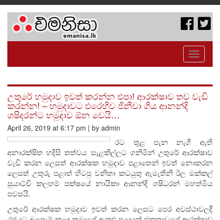
Toggle
navigati
උතුරේ හමුදාව ඉවත් කරන්න එපා! ආරක්ෂාව තව වැඩි
කරන්න! – හමුදාවට එරෙහිව ජිනීවා ගිය ආනන්දි
ශෂිදරන්ට හමුදාව ඕන වෙයි…
April 26, 2019 at 6:17 pm | by admin
රට තුළ පැන නැගී ඇති
අනාරක්ෂිත හදිසි තත්වය සැළකිල්ලට ගනිමින් උතුරේ ආරක්ෂාව
වැඩි කරන ලෙසත් ආරක්ෂක හමුදාව පළාතෙන් ඉවත් නොකරන
ලෙසත් උතුරු පළාත් හිටපු වනිතා කටයුතු ඇමැතිනි ඊල මක්කල්
සුයාට්චි කලහම් පක්ෂයේ නායිකා ආනන්දි ශෂිධරන් මහත්මිය
පවසයි.
උතුරේ ආරක්ෂක හමුදාව ඉවත් කරන ලෙසට පෙර අවස්ථාවලදී
රජයට බලපෑම් කළද තමාගේ ඇතුළු පළාතේ ජනතාවගේ ආරක්ෂාව