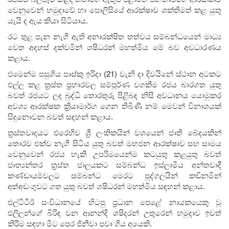
වෙනුවෙන් හමුදාවේ හා පොලිසියේ ආරක්ෂාව ශක්තිමත් කළ යුතු
යැයි ද ඇය කියා සිටියාය.
රට තුළ පැන නැගී ඇති අනාරක්ෂිත තත්වය සම්බන්ධයෙන් මාධ්‍ය
වෙත අදහස් දක්වමින් ශෂිධරන් මහත්මිය මේ බව අවධාරණය
කළාය.
එමෙන්ම පසුගිය පාස්කු ඉරිදා (21) වැනි දා දිවයිනේ ස්ථාන අටකට
එල්ල කළ ත්‍රස්ත ප්‍රහාරවල සම්පූර්ණ වගකීම රජය බාරගත යුතු
බවත් රජයට ලද බුද්ධි තොරතුරු පිළිබඳ නිසි අවධානය යොමුකර
අවශ්‍ය ආරක්ෂක ක්‍රියාමාර්ග ගෙන තිබිණි නම් මෙවන් විනාශයක්
සිදුනොවන බවත් සඳහන් කළාය.
ත්‍රස්තවාදයට එරෙහිව ශ්‍රී ලංකිකයින් වශයෙන් ජාති බේදයකින්
තොරව එක්ව නැගී සිටිය යුතු බවත් මහජන ආරක්ෂාව සහ සාමය
වෙනුවෙන් රජය හැකි උපරිමයෙන්ම කටයුතු කළයුතු බවත්
ජාත්‍යන්තර ත්‍රස්ත ජාලයකට සම්බන්ධ ඉස්ලාමීය අන්තවාදී
කණ්ඩායම්වලට සම්බන්ධ මෙරට පුද්ගලයින් කඩිනමින්
අත්අඩංගුවට ගත යුතු බවත් ශෂිධරන් මහත්මිය සඳහන් කළාය.
එල්ටීටීඊ සංවිධානයේ හිටපු ප්‍රධාන පෙළේ නායකයෙකු වූ
එලිලන්ගේ බිරිඳ වන ආනන්දි ශෂිදරන් උතුරෙන් හමුදාව ඉවත්
කිරීම සඳහා මීට පෙර ජිනීවා පවා ගිය අයෙකි.