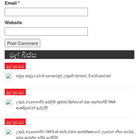
Email
*
Website
මුල් බිස්ස
Alternative:
මුල් පුවරුව
හමුදා කඳවුර ඉවත් නොකරනු! උතුරේ ජනතාව විරෝධතාවක!
මුල් පුවරුව
උතුරු නැගෙනහිර ඉස්ලිම් ත්‍රස්තවාදීන්ගෙන් රැක දෙන්නේයි TNA
ආණ්ඩුවෙන් ඉල්ලයි!
මුල් පුවරුව
උතුරු නැගෙනහිර 100%ක් ඡන්ද එජාප අපේක්ෂකයාට ලැබෙන නිසා ගෝඨා
පරාද කරන්න හරිම ලේසියි!