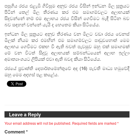
පසුගිය රජය එළැඹි ගිවිසුම අනුව රජය විසින් ඉන්ධන මිල සූත‍්‍රයට
පිටින් තෙල් මිල තීරණය කර එම සමාගම්වලට අලාභයක්
සිදුවන්නේ නම් එම අලාභය රජය විසින් ගෙවීමට බැඳී සිටින බව
බව සඳහන් වන්නේ යැයි ද හෙතෙම කියා සිටියේය.
ඉන්ධන මිල සූත්‍රයට අනුව තීරණය වන මිලට වඩා රජය වෙනස්
මිලක් නියම කර එමඟින් එම සමාගම්වලට පාඩුවහොත් මෙම
අලාභය ගෙවීමට එකඟ වී ඇති බවත් පැවසුව ඔහු එක් සමාගමක්
මේ වන විටත් සිදුවූ අලාභයක් සම්බන්ධයෙන් අලාභ ඉල්ලා
අමාත්‍යාංශයට ලිපියක් එවා ඇති බවද කියා සිටියේය.
රජයේ ප්‍රවෘත්ති දෙපාර්තමේන්තුවේ අද (16) පැවති මාධ්‍ය හමුවේදී
ඔහු මෙම අදහස් පළ කළේය.
Leave a Reply
Your email address will not be published.
Required fields are marked
*
Comment
*