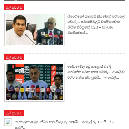
මුල් පුවරුව
සිපෙට්කෝ සභාපති කියන්නේ පට්ටපල්
බොරු… සමාගම්වලට වන්දි ගෙවන
කිසිම ගිවිසුමක් නෑ..! – කාංචන
විජේසේකර…
මුල් පුවරුව
ඉන්ධන මිල අඩු කළොත් වන්දි
ගෙවන්න වෙන කතා බොරු… ආණ්ඩුව
රටට ඇත්ත කිව යුතුයි…! – පාඨලී…
මුල් පුවරුව
යහපාලනාණ්ඩුව තිබ්බ නම් ඩීසල් රු. 126යි… පෙට්‍රල් රු. 130යි…! –
පාඨලී…