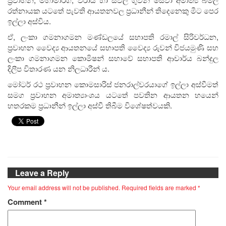
රත්නායක යටතේ පැවති ආයතනවල ප්‍රධානීන් තිදෙනෙකු මීට පෙර
ඉල්ලා අස්විය.
ඒ, ලංකා ගමනාගමන මණ්ඩලයේ සභාපති රමාල් සිරිවර්ධන,
ප්‍රවාහන වෛද්‍ය ආයතනයේ සභාපති වෛද්‍ය රුවන් විජයමුණි සහ
ලංකා ගමනාගමන කොමිෂන් සභාවේ සභාපති ආචාර්ය බන්දුල
දිලීප විතාරණ යන නිලධාරීන් ය.
මෝටර් රථ ප්‍රවාහන කොමසාරිස් ජනරාල්වරයාගේ ඉල්ලා අස්වීමත්
සමග ප්‍රවාහන අමාත්‍යාංශය යටතේ පවතින ආයතන හයෙන්
හතරකම ප්‍රධානීන් ඉල්ලා අස්වී තිබීම විශේෂත්වයකි.
Leave a Reply
Your email address will not be published.
Required fields are marked
*
Comment
*