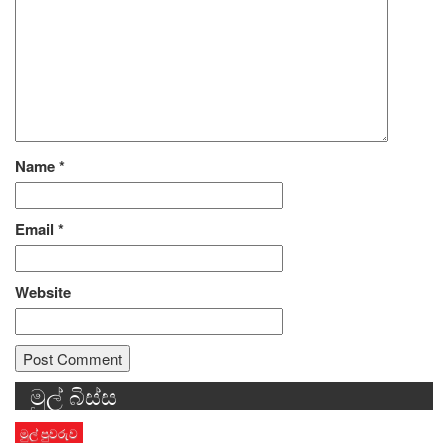
Name
*
Email
*
Website
මුල් බිස්ස
Alternative:
මුල් පුවරුව