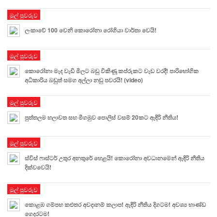
මුල් පුවරුව
ලංකාවේ 100 වෙනි කොරෝනා රෝගියා වාර්තා වෙයි!
මුල් පුවරුව
කොරෝනා මැද වැඩි මිලට බඩු විකිණූ කප්රුකට වැඩ වරදී! පාරිභෝගික
අධිකාරිය බඩුත් සමග අල්ලා නඩු පවරයි! (video)
මුල් පුවරුව
පුත්තලම හලාවත සහ මීගමුව පොලිස් වසම් 20කට ඇඳිරි නීතිය!
මුල් පුවරුව
ස්විස් ෆාස්ටර් උතුර අනතුරේ හෙළයි! කොරෝනා අවධානමෙන් ඇඳිරි නීතිය
දික්වවෙයි!
මුල් පුවරුව
කොළඹ ගම්පහ කළුතර අවදානම් කලාප! ඇඳිරි නීතිය දිගටම! අවශ්‍ය භාණ්ඩ
ගෙදරටම!