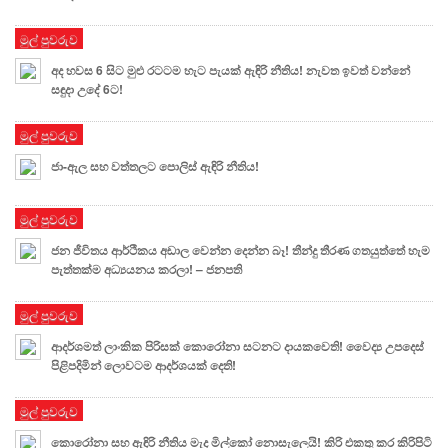
මුල් පුවරුව
අද හවස 6 සිට මුළු රටටම හැට පැයක් ඇඳිරි නීතිය! නැවත ඉවත් වන්නේ
සඳුදා උදේ 6ට!
මුල් පුවරුව
ජා-ඇල සහ වත්තලට පොලිස් ඇඳිරි නීතිය!
මුල් පුවරුව
ජන ජීවිතය ආර්ථිකය අඩාල වෙන්න දෙන්න බෑ! තීන්දු තීරණ ගතයුත්තේ හැම
පැත්තක්ම අධ්‍යයනය කරලා! – ජනපති
මුල් පුවරුව
ආදර්ශමත් ලාංකික පිරිසක් කොරෝනා සටනට දායකවෙති! වෛද්‍ය උපදෙස්
පිළිපදිමින් ලොවටම ආදර්ශයක් දෙති!
මුල් පුවරුව
කොරෝනා සහ ඇඳිරි නීතිය මැද මිල්කෝ නොසැලෙයි! කිරි එකතු කර කිරිපිටි