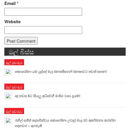
Email
*
Website
මුල් බිස්ස
Alternative:
මුල් පුවරුව
කොරෝනා යම යුද්දේ මැද ජනපතිගෙන් ජනතාවට තවත් සහන!
මුල් පුවරුව
අද හවස 6ට සියලු අධිවේගී මාර්ග වසා දැමේ!
මුල් පුවරුව
රනිල් සජිත් දෙපාර්ශ්වය කොරෝනා උවදුර මැද රට අකර්මන්‍ය කරන්න
හදනවා! – අගමැති