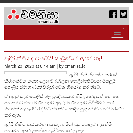
Toggle
navigati
ඇඳිරි නීතිය දැඩි වෙයි! කැඩුවොත් ඇපත් නෑ!
March 28, 2020 at 8:14 am | by emanisa.lk
ඇඳිරි නීති නියෝග තරයේ
කි‍්‍රයාත්මක කරන ලෙස වැඩබලන පොලිස්පතිවරයා සියලූම
පොලිස් ස්ථානාධිපතිවරුන් වෙත නියෝග කර තිබේ.
ඒ අනුව සෑම පොලිස් බල ප‍්‍රදේශයකම කිසිඳු හේතුවක් මත මහ
ජනතාවට මහා මාර්ගවලට අතුරු මාර්ගවලට පිවිසීමට හෝ
නිවසින් බැහැරව රැඳී සිටීමට ඉඩ නොදිය යුතු බවටයි අවධාරණය
කර ඇත.
ඇඳිරි නීතිය කඩ කරන අය සඳහා මින් පසු පොලිස් ඇප හිමි
නොවන අතර උසාවියට ඉදිරිපත් කරනු ඇත.