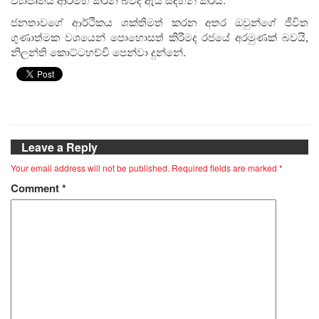
ජනතාවගේ ආර්ථිකය ශක්තිමත් කරන අතර ඔවුන්ගේ ජීවිත
ගුණාත්මක වශයෙන් පොහොසත් කිරීමද රජයේ අරමුණක් බවයි,
නිලන්ති කොට්ටහච්චි පෙන්වා දුන්නේ.
Leave a Reply
Your email address will not be published.
Required fields are marked
*
Comment
*