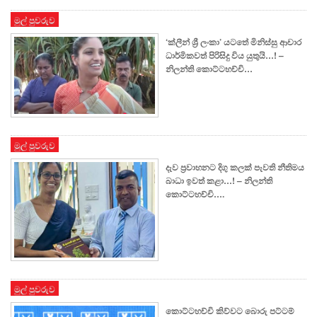
මුල් පුවරුව
‘ක්ලීන් ශ්‍රී ලංකා’ යටතේ මිනිස්සු ආචාර
ධාර්මිකවත් පිරිසිදු විය යුතුයි…! –
නිලන්ති කොට්ටහච්චි…
මුල් පුවරුව
දැව ප්‍රවාහනට දිගු කලක් පැවති නීතිමය
බාධා ඉවත් කළා…! – නිලන්ති
කොට්ටහච්චි….
මුල් පුවරුව
කොට්ටහච්චි කිව්වට බොරු පට්ටම්