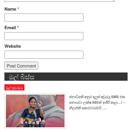
Name
*
Email
*
Website
මුල් බිස්ස
Alternative:
මුල් පුවරුව
ජනාධිපති අනුර අලුත් අවුරුදු SMS එක
නොයවා ලක්ෂ 980ක් ඉතිරි කළා…! –
නිලන්ති කොට්ටහච්චි ….