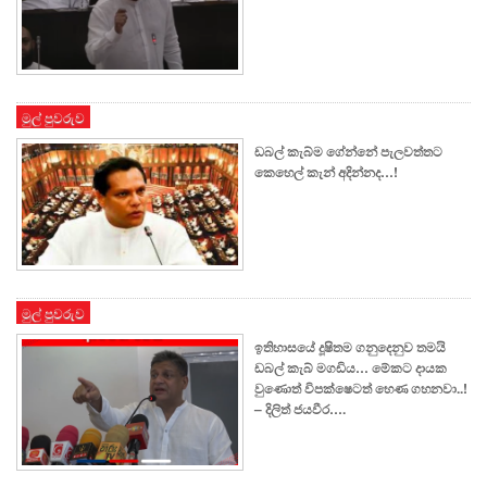
මුල් පුවරුව
ඩබල් කැබ්ම ගේන්නේ පැලවත්තට
කෙහෙල් කැන් අදින්නද…!
මුල් පුවරුව
ඉතිහාසයේ දූෂිතම ගනුදෙනුව තමයි
ඩබල් කැබ් මගඩිය… මේකට දායක
වුණොත් විපක්ෂෙටත් හෙණ ගහනවා..!
– දිලිත් ජයවීර….