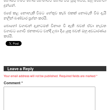
දුන්නේ.
එසේ කළ නොහැකි වීමට හේතුව කැබ් එකක් නොමැති වීම දැයි
නලීන් බණ්ඩාර ප්‍රශ්න කරයි.
බොහෝ වගාවන් දැනටමත් විනාශ වී ඇති බවත් ඒවා නැවත
වගාවට ගොවි ජනතාවට වන්දි ලබා දිය යුතු බවත් ඔහු අවධාරණය
කරයි.
Leave a Reply
Your email address will not be published.
Required fields are marked
*
Comment
*