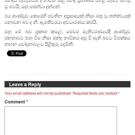
වූ බවයි, ඔහු පෙන්වා දුන්නේ.
එය ආණ්ඩුව කෙරෙහි පවතින අප්‍රසාදයක් නිසා මතු වූ තත්ත්වයක්
නොවන බව ද නි. ඇමතිවරයා අවධාරණය කරයි.
ඔහු මේ බව ප්‍රකාශ කළේ, මෙවර මැතිවරණයේදී ආණ්ඩුව
ජනතාවට එපා වීම නිසා ඡන්ද භාවිතය අඩු වී ඇති බවට විපක්ෂය
නඟන චෝදනාවලට පිළිතුරු දෙමිනි.
Leave a Reply
Your email address will not be published.
Required fields are marked
*
Comment
*