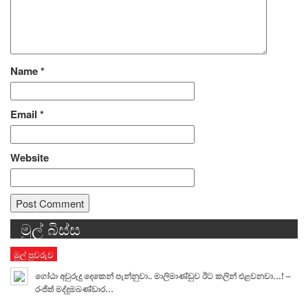
Name
*
Email
*
Website
මුල් බිස්ස
Alternative:
මුල් පුවරුව
ගෝඨා අවුරුදු දෙකෙන් පැන්නුවා.. මාලිමාණ්ඩුව ඊට කලින් එළවනවා…! –
රංජිත් මද්දුමබණ්ඩාර…