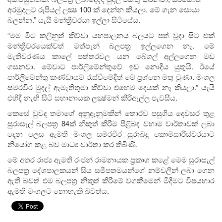
අරමුදලට රුපියල් ලක්‍ෂ 100 ක් දෙන්න කියලා. මේ ගැන සොයා
බලන්න.” යැයි මන්ත්‍රීවරයා ඉල්ලා සිටියේය.
“මම මීට කලිනුත් කිව්වා යහපාලනය බලයට පත් වූදා සිට එක්
මන්ත්‍රීවරයෙක්වත් මත්පැන් බලපත‍්‍ර ඉල්ලගෙන නෑ. මේ
මැතිවරණය කාලේ පත්තරවල යන බේගල් අල්ලගෙන මඩ
ගසනවා. මේවාට පාර්ලිමේන්තුවේ ඉඩ නොදිය යුතුයි. ඊයේ
පාර්ලිමේන්තු කණ්ඩායම් රැස්වීමේදීත් මේ ප‍්‍රශ්නෙ මතු වුණා. මංගල
සමරවීර මුදල් ඇමැතිතුමා කිව්වා එහෙම දෙයක් නෑ කියලා.” යැයි
එහිදී නැඟී සිටි සභානායක ලක්‍ෂ්මන් කිරිඇල්ල පැවසීය.
කෙසේ වුවද තමාගේ අනුදැනුමකින් තොරව පසුගිය දෙවසර තුළ
සුරාසැල් බලපත්‍ර 84ක් නිකුත් කිරීම පිළිබඳ වහාම වාර්තාවක් ලබා
දෙන ලෙස ඇමති මංගල සමරවීර සුරාබදු කොමසාරිස්වරයාට
නියෝග කළ බව මාධ්‍ය වාර්තා කර තිබිණි.
මේ අතර රාජ්‍ය ඇමති රංජන් රාමනායක ප්‍රකාශ කළේ මෙම සුරාසැල්
බලපත්‍ර දේශපාලකයන් සිය සමීපතමයන්ගේ නම්වලින් ලබා ගෙන
ඇති බවත් එම බලපත්‍ර නිකුත් කිරීමේ වගකීමෙන් මිදීමට විෂයභාර
ඇමති මංගලට නොහැකි බවත්ය.