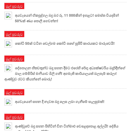
මුල් පුවරුව
අයවැයෙන් ඒකපුද්ගල බදු බර රු. 11 000කින් ඉහළට! සමස්ත වියදමින්
50%ක් ණය පොලී ගෙවන්න!
මුල් පුවරුව
කෝටි 50ක් වටින වෙල්ගම කෝටි පහේ සුපිරි කාරයකට මාරුවෙයි!
මුල් පුවරුව
දේශපාලන හිතවතුන්ට බදු සහන දීමට එරෙහි රේගු අධ්‍යක්ෂවරිය බදූර්දීන්ගේ
බාල ගම්මිරිස් මාෆියාව බිලි ගනී! අගමැති කාර්යාලයත් බලපෑම් කරලා!
ආණ්ඩුව රටට කියන්නේ බොරු!
මුල් පුවරුව
අයවැයෙන් සහන දී නැවත බදු ලෙස ලබා ගැනීමේ සැලසුමක්!
මුල් පුවරුව
ආණ්ඩුවේ බදු සහන පිහිටින් චීන ටින්මාළු වෙළෙඳපොළ අල්ලයි! දේශීය