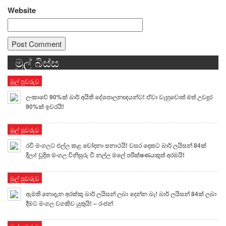
Website
මුල් බිස්ස
Alternative:
මුල් පුවරුව
ලංකාවේ 90%ක් බාර් අයිති දේශපාලනඥයන්ට! ඒවා වැහුවොත් මත් උවදුර
90%ක් ඉවරයි!
මුල් පුවරුව
රවී මංගලට එල්ල කළ චෝදනා සනාථයි! වසර දෙකට බාර් ලයිසන් 84ක්
දීලා! චූදිත මංගල විනිසුරු වී නල්ල මලේ පරීක්ෂණයකුත් අරඹයි!
මුල් පුවරුව
ඇමති නොදැන අරක්කු බාර් ලයිසන් ලබා දෙන්න බෑ! බාර් ලයිසන් 84ක් ලබා
දීමට මංගල වගකිව යුතුයි! – රංජන්