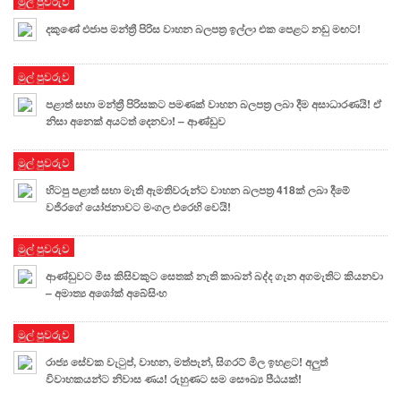
මුල් පුවරුව
දකුණේ එජාප මන්ත්‍රී පිරිස වාහන බලපත්‍ර ඉල්ලා එක පෙළට නඩු මඟට!
මුල් පුවරුව
පළාත් සභා මන්ත්‍රී පිරිසකට පමණක් වාහන බලපත්‍ර ලබා දීම අසාධාරණයි! ඒ
නිසා අනෙක් අයටත් දෙනවා! – ආණ්ඩුව
මුල් පුවරුව
හිටපු පළාත් සභා මැති ඇමතිවරුන්ට වාහන බලපත්‍ර 418ක් ලබා දීමේ
වජිරගේ යෝජනාවට මංගල එරෙහි වෙයි!
මුල් පුවරුව
ආණ්ඩුවට මිස කිසිවකුට සෙතක් නැති කාබන් බද්ද ගැන අගමැතිට කියනවා
– අමාත්‍ය අශෝක් අබේසිංහ
මුල් පුවරුව
රාජ්‍ය සේවක වැටුප්, වාහන, මත්පැන්, සිගරට් මිල ඉහළට! අලුත්
විවාහකයන්ට නිවාස ණය! රුහුණට සම සෞඛ්‍ය පීඨයක්!