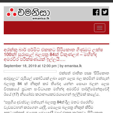
Toggle
navigati
අරක්කු බාර් පර්මිට් එකකට සිරිකොත ගිණුමට ලක්ෂ
100ක්! සුරාසැල් බලපත්‍ර 84ක් විකුණලා! – මහින්ද
අමරවීර පරීක්ෂණයක් ඉල්ලයි….
September 18, 2019 at 12:00 pm | by emanisa.lk
එක්සත් ජාතික පක්‍ෂ ‘සිරිකොත
අරමුදලට’ රුපියල් කෝටියක් ලබා දෙන ලෙස බල කරමින් මත්පැන්
බලපත‍්‍ර 84 ක් නිකුත් කර තිබේද යන්න සොයා බලන ලෙස
විපක්‍ෂයේ ප‍්‍රධාන සංවිධායක මහින්ද අමරවීර පාර්ලිමේන්තුවේදී
ඊයේ (17) නියෝජ්‍ය කථානායකවරයාගෙන් ඉල්ලීමක් කළේය.
“පසුගිය දවස්වල මත්පැන් බලපත‍්‍ර 84ක් දීල මතට එරෙහිව
වැඩසටහන් කරගෙන යද්දී, මෙලෙස බලපත‍්‍ර නිකුත් කිරීම
අකටයුත්තක්. බලපත‍්‍ර ලබාදෙද්දී මුදල් එකතු කරනවා, සිරිකොත