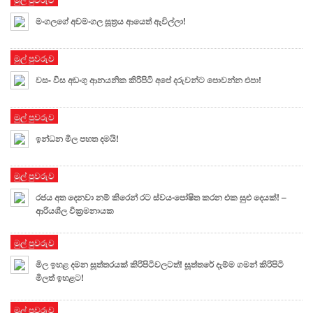
මංගලගේ අවමංගල සූත්‍රය ආයෙත් ඇවිල්ලා!
මුල් පුවරුව
වස- විස අඩංගු ආනයනික කිරිපිටි අපේ දරුවන්ට පොවන්න එපා!
මුල් පුවරුව
ඉන්ධන මිල පහත දමයි!
මුල් පුවරුව
රජය අත දෙනවා නම් කිරෙන් රට ස්වයංපෝෂිත කරන එක සුළු දෙයක්! –
ආරියශීල වික්‍රමනායක
මුල් පුවරුව
මිල ඉහළ දමන සූත්තරයක් කිරිපිටිවලටත්! සූත්තරේ දැම්ම ගමන් කිරිපිටි
මිලත් ඉහළට!
මුල් පුවරුව