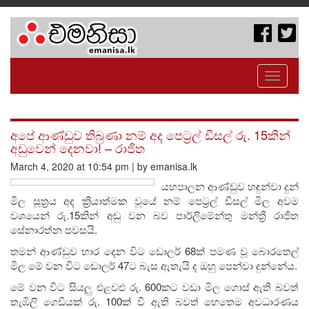
Toggle
navigati
අපේ ආණ්ඩුව තිබුණා නම් අද පෙට්‍රල් ඩීසල් රු. 15කින්
අඩුවෙන් දෙනවා! – රාජිත
March 4, 2020 at 10:54 pm | by emanisa.lk
යහපාලන ආණ්ඩුව හඳුන්වා දුන්
මිල සූත්‍රය අද ක්‍රියාත්මක වූයේ නම් පෙට්‍රල් ඩීසල් මිල අවම
වශයෙන් රු.15කින් අඩු වන බව පාර්ලිමේන්තු මන්ත්‍රී රාජිත
සේනාරත්න පවසයි.
තමන් ආණ්ඩුව භාර දෙන විට ඩොලර් 68ක් පමණ වූ බොරතෙල්
මිල මේ වන විට ඩොලර් 47ට බැස ඇතැයි ද ඔහු පෙන්වා දුන්නේය.
මේ වන විට සියලු එළවළු රු. 600කට වඩා මිල ගොස් ඇති බවත්
තැඹිලි ගෙඩියක් රු. 100ක් වී ඇති බවත් හෙතෙම අවධාරණය