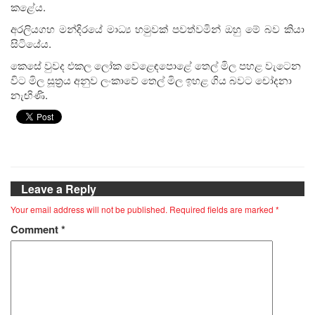
කළේය.
අරලියගහ මන්දිරයේ මාධ්‍ය හමුවක් පවත්වමින් ඔහු මේ බව කියා
සිටියේය.
කෙසේ වුවද එකල ලෝක වෙළෙඳපොළේ තෙල් මිල පහළ වැටෙන
විට මිල සූත්‍රය අනුව ලංකාවේ තෙල් මිල ඉහළ ගිය බවට චෝදනා
නැඟිණි.
Leave a Reply
Your email address will not be published.
Required fields are marked
*
Comment
*