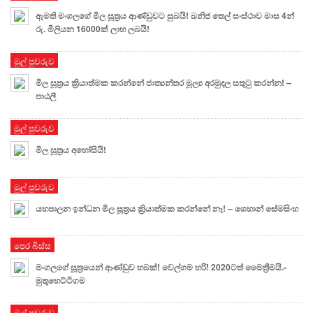
ඇමති මංගලගේ මිල සූත්‍රය ආණ්ඩුවට සුබයි! ඛනිජ තෙල් සංස්ථාව මාස 4න්
රු. මිලියන 16000ක් ලාභ ලබයි!
මුල් පුවරුව
මිල සූත්‍රය ක්‍රියාත්මක කරන්නේ ජාත්‍යන්තර මූල්‍ය අරමුදල සතුටු කරන්න! –
පාඨලී
මුල් පුවරුව
මිල සූත්‍රය අහෝසියි!
මුල් පුවරුව
යහපාලන ඉන්ධන මිල සූත්‍රය ක්‍රියාත්මක කරන්නේ නෑ! – ශෙහාන් සේමසිංහ
පෙර බිස්ස
මංගලගේ සූත්‍රයෙන් ආණ්ඩුව හබක්! වෙල්ගම හරි! 2020ටත් මෛත්‍රීමයි.-
මුතුහෙට්ටිගම
මුල් පුවරුව