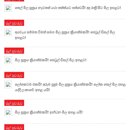
තෙල් මිල සූත්‍රය නැවතත් යථා තත්ත්යට පත්වෙයි! අද රාත්‍රී සිට මිල ඉහළට!
මුල් පුවරුව
අයවැය සම්මත වීමත් සමග මිල සූත්‍රය ක්‍රියාත්මකයි! පෙට්‍රල් ඩීසල් මිල
ඉහළට!
මුල් පුවරුව
මිල සූත්‍රය ක්‍රියාත්මකයි! පෙට්‍රල් ඩීසල් මිල ඉහළට!
මුල් පුවරුව
ලෝකෙටම එකයි! අරුම පුදුම මිල සූත්‍රය ක්‍රියාත්මකයි! ලෝක තෙල් මිල පහළ
යද්දි ලංකාවේ ඉහළ යයි!
මුල් පුවරුව
මිල සූත්‍රය ක්‍රියාත්මකයි! ඉන්ධන මිල ඉහළ යයි!
මුල් පුවරුව