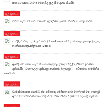
සභාවේ කෙරුවාව ගම්මන්පිළ මුල සිට අගට කියයි!
මුල් පුවරුව
එජාප ගැති ව්‍යවස්ථා සභාවේ අදූරදර්ශී වැඩකිඩ විජේදාස හෙළි කරයි!
මුල් පුවරුව
පාඨලී, රාජිත, අනුර තුන් කට්ටුව ගෝඨා දඩයමට දියත් කළ ඇඟ ලොමුදැහැ
ගැන්වෙන කුමන්ත්‍රණය! (video)
මුල් පුවරුව
ආණ්ඩුවේ දේශපාලන දඩයම හෙළිකළ සුහදටත් දිල්රුක්ෂිගේ ඉරණම
අත්වෙයි! “වහා ඉල්ලා අස්වනු! නැත්නම් බලාගමු!” – අධිකරණ ඇමතිනිය
ගොරවයි…..
මුල් පුවරුව
ව්‍යවස්ථාදායක සභාවට ජනපති නැඟූ චෝදනා පාරා වළල්ලක් වන ලකුණු!
අභියාචනාධිකරණ සභාපති ධුරයට ජනපති ඊයේ දුන් නම අද යළි කැඳවයි!
මුල් පුවරුව