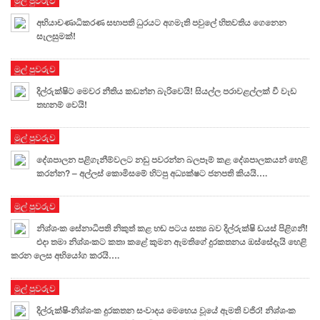
අභියාචණාධිකරණ සභාපති ධුරයට අගමැති පවුලේ හිතවතිය ගෙනෙන
සැලසුමක්!
මුල් පුවරුව
දිල්රුක්ෂිට මෙවර නීතිය කඩන්න බැරිවෙයි! සියල්ල පරාවළල්ලක් වී වැඩ
තහනම් වෙයි!
මුල් පුවරුව
දේශපාලන පළිගැනීම්වලට නඩු පවරන්න බලපෑම් කළ දේශපාලකයන් හෙළි
කරන්න? – අල්ලස් කොමිසමේ හිටපු අධ්‍යක්ෂට ජනපති කියයි….
මුල් පුවරුව
නිශ්ශංක සේනාධිපති නිකුත් කළ හඬ පටය සත්‍ය බව දිල්රුක්ෂි ඩයස් පිළිගනී!
එදා තමා නිශ්ශංකට කතා කළේ කුමන ඇමතිගේ දුරකතනය ඔස්සේදැයි හෙළි
කරන ලෙස අභියෝග කරයි….
මුල් පුවරුව
දිල්රුක්ෂි-නිශ්ශංක දුරකතන සංවාදය මෙහෙය වූයේ ඇමති වජිර! නිශ්ශංක