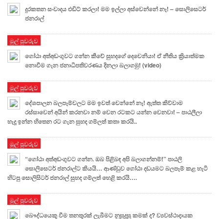
දුරකතන සංවාදය එඩිට් කරලා! මම ඉල්ලා අස්වෙන්නේ නෑ! – සොලිසෙටර්
ජනරාල්
මුල් පුවරුව
ගෝඨා අත්අඩංගුවට ගන්න කීවේ සුහදගේ දෙවෙනියා! ඒ නීතිය ක්‍රියාත්මක
නොවීම ගැන ජනාධිපතිවරණය දිනලා බලාගමු! (video)
මුල් පුවරුව
දේශපාලන බලපෑම්වලට මම ඉවත් වෙන්නේ නෑ! ඇත්ත කිව්වාම
රස්සාවෙන් අයින් කරනවා නම් වෙන රටකට යන්න වෙනවා! – පාඨලීලා
හැදූ ඉන්න හිතෙන රට ගැන සුහද ගම්ලත් කතා කරයි..
මුල් පුවරුව
“ගෝඨා අත්අඩංගුවට ගන්න. ඔබ පිළිබඳ අපි බලාගන්නම්!” පාඨලි
සොලිසෙටර් ජනරාල්ට කියයි… ආණ්ඩුව ගෝඨා දඩයමට බලපෑම් කළ හැටි
හිටපු සොලිසිටර් ජනරාල් සුහද ගම්ලත් හෙළි කරයි….
මුල් පුවරුව
බෞද්ධයෙකු වීම තනතුරක් ලැබීමට නුසුදුසු කමක් ද? ව්‍යවස්ථාදායක