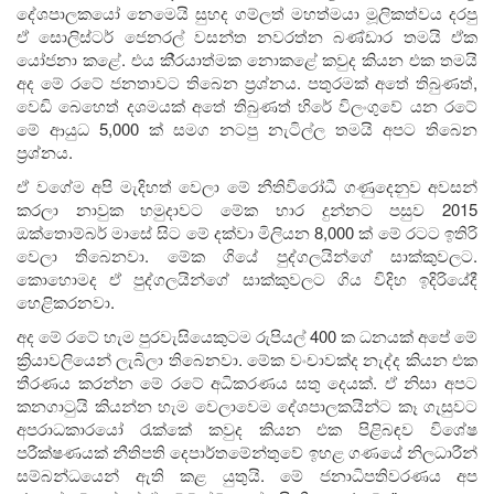
දේශපාලකයෝ නෙමෙයි සුහද ගම්ලත් මහත්මයා මූලිකත්වය දරපු
ඒ සොලිස්ටර් ජෙනරල් වසන්ත නවරත්න බණ්ඩාර තමයි ඒක
යෝජනා කළේ. එය කි‍්‍රයාත්මක නොකළේ කවුද කියන එක තමයි
අද මේ රටේ ජනතාවට තිබෙන ප‍්‍රශ්නය. පතුරමක් අතේ තිබුණත්,
වෙඩි බෙහෙත් දශමයක් අතේ තිබුණත් හිරේ විලංගුවේ යන රටේ
මේ ආයුධ 5,000 ක් සමග නටපු නැටිල්ල තමයි අපට තිබෙන
ප‍්‍රශ්නය.
ඒ වගේම අපි මැදිහත් වෙලා මේ නීතිවිරෝධී ගණුදෙනුව අවසන්
කරලා නාවුක හමුදාවට මේක භාර දුන්නට පසුව 2015
ඔක්තොම්බර් මාසේ සිට මේ දක්වා මිලියන 8,000 ක් මේ රටට ඉතිරි
වෙලා තිබෙනවා. මේක ගියේ පුද්ගලයින්ගේ සාක්කුවලට.
කොහොමද ඒ පුද්ගලයින්ගේ සාක්කුවලට ගිය විදිහ ඉදිරියේදී
හෙළිකරනවා.
අද මේ රටේ හැම පුරවැසියෙකුටම රුපියල් 400 ක ධනයක් අපේ මේ
ක්‍රියාවලියෙන් ලැබිලා තිබෙනවා. මේක වංචාවක්ද නැද්ද කියන එක
තීරණය කරන්න මේ රටේ අධිකරණය සතු දෙයක්. ඒ නිසා අපට
කනගාටුයි කියන්න හැම වෙලාවෙම දේශපාලකයින්ට කෑ ගැසුවට
අපරාධකාරයෝ රැක්කේ කවුද කියන එක පිළිබඳව විශේෂ
පරීක්ෂණයක් නීතිපති දෙපාර්තමේන්තුවේ ඉහළ ගණයේ නිලධාරීන්
සම්බන්ධයෙන් ඇති කළ යුතුයි. මේ ජනාධිපතිවරණය අප