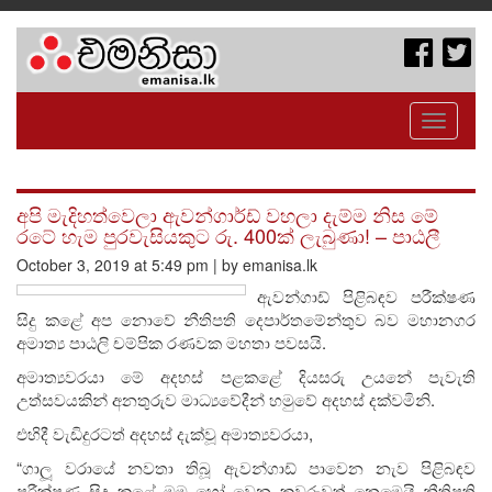
Toggle
navigati
අපි මැදිහත්වෙලා ඇවන්ගාර්ඩ් වහලා දැම්ම නිස මේ
රටේ හැම පුරවැසියකුට රු. 400ක් ලැබුණා! – පාඨලී
October 3, 2019 at 5:49 pm | by emanisa.lk
ඇවන්ගාඩ් පිළිබඳව පරීක්ෂණ
සිදු කළේ අප නොවේ නීතිපති දෙපාර්තමේන්තුව බව මහානගර
අමාත්‍ය පාඨලි චම්පික රණවක මහතා පවසයි.
අමාත්‍යවරයා මේ අදහස් පළකළේ දියසරු උයනේ පැවැති
උත්සවයකින් අනතුරුව මාධ්‍යවේදීන් හමුවේ අදහස් දක්වමිනි.
එහිදී වැඩිදුරටත් අදහස් දැක්වූ අමාත්‍යවරයා,
“ගාලූ වරායේ නවතා තිබූ ඇවන්ගාඩ් පාවෙන නැව පිළිබඳව
පරීක්ෂණ සිදු කළේ මම හෝ වෙන කවුරුවත් නෙමෙයි නීතිපති