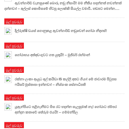
ඇවන්ගාර්ඩ් ⁣වැනසුණේ බොරු නඩු නිසායි! මම නීතිය හදන්නත් නවන්නත්
දන්නවා! – අල්ලස් කොමිසමේ හිටපු ලොක්කි සියල්ල වමාරී.. හඬපට මෙන්න….
මුල් පුවරුව
දිල්රුක්ෂි ඩයස් ගොනුකළ ඇවන්ගාර්ඩ් නඩුවෙන් ගෝඨා නිදහස්!
මුල් පුවරුව
ගෝඨාභය අත්අඩංගුවට ගත යුතුයි! – මුජිබර් රහ්මාන්
මුල් පුවරුව
රක්නා ලංකා ආයුධ අල් කයිඩා IS කල්ලි අතට ගියා! මේ ජාවාරම පිටුපස
ෆයිසර් මුස්තාපා ඉන්නවා! – නිශ්ශංක සේනාධිපති
මුල් පුවරුව
යූඇන්පියට පළිගැනීමට මිස රට හදන්න සැලසුමක් නෑ! ගෝඨාට ජම්පර
අන්දන කතාවේ තේරුම එයයි! – ගම්මන්පිල
මුල් පුවරුව