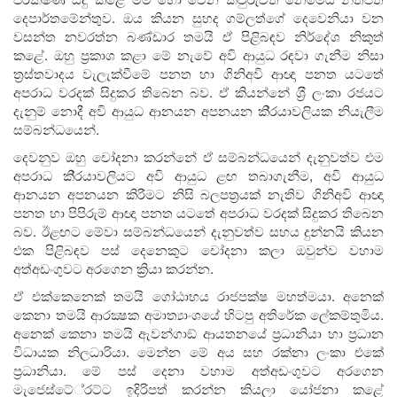
දෙපාර්තමේන්තුව. ඔය කියන සුහද ගම්ලත්ගේ දෙවෙනියා වන
වසන්ත නවරත්න බණ්ඩාර තමයි ඒ පිළිබඳව නිර්දේශ නිකුත්
කළේ. ඔහු ප‍්‍රකාශ කළා මේ නැවේ අවි ආයුධ රඳවා ගැනීම නිසා
ත‍්‍රස්තවාදය වැලැක්වීමේ පනත හා ගිනිඅවි ආඥා පනත යටතේ
අපරාධ වරදක් සිදුකර තිබෙන බව. ඒ කියන්නේ ශ‍්‍රී ලංකා රජයට
දැනුම් නොදී අවි ආයුධ ආනයන අපනයන කි‍්‍රයාවලියක නියැලීම
සම්බන්ධයෙන්.
දෙවනුව ඔහු චෝදනා කරන්නේ ඒ සම්බන්ධයෙන් දැනුවත්ව එම
අපරාධ කි‍්‍රයාවලියට අවි ආයුධ ළඟ තබාගැනීම, අවි ආයුධ
ආනයන අපනයන කිරීමට නිසි බලපත‍්‍රයක් නැතිව ගිනිඅවි ආඥා
පනත හා පිපිරුම් ආඥා පනත යටතේ අපරාධ වරදක් සිදුකර තිබෙන
බව. ඊළඟට මේවා සම්බන්ධයෙන් දැනුවත්ව සහය දුන්නයි කියන
එක පිළිබඳව පස් දෙනෙකුට චෝදනා කලා ඔවුන්ව වහාම
අත්අඩංගුවට අරගෙන ක්‍රියා කරන්න.
ඒ එක්කෙනෙක් තමයි ගෝඨාභය රාජපක්ෂ මහත්මයා. අනෙක්
කෙනා තමයි ආරක්‍ෂක අමාත්‍යාංශයේ හිටපු අතිරේක ලේකම්තුමිය.
අනෙක් කෙනා තමයි ඇවන්ගාඞ් ආයතනයේ ප‍්‍රධානියා හා ප‍්‍රධාන
විධායක නිලධාරියා. මෙන්න මේ අය සහ රක්නා ලංකා එකේ
ප‍්‍රධානියා. මේ පස් දෙනා වහාම අත්අඩංගුවට අරගෙන
මැජෙස්ටේ‍්‍රට්ට ඉදිරිපත් කරන්න කියලා යෝජනා කළේ