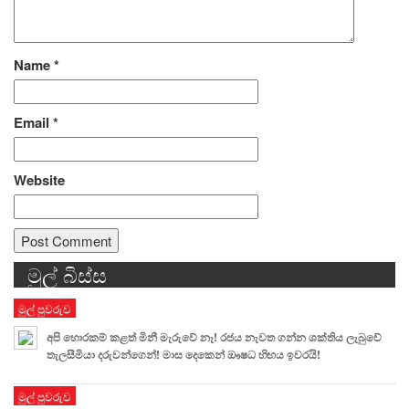
Name
*
Email
*
Website
මුල් බිස්ස
Alternative:
මුල් පුවරුව
අපි හොරකම් කළත් මිනී මැරුවේ නෑ! රජය නැවත ගන්න ශක්තිය ලැබුවේ
තැලසීමියා දරුවන්ගෙන්! මාස දෙකෙන් ඖෂධ හිඟය ඉවරයි!
මුල් පුවරුව