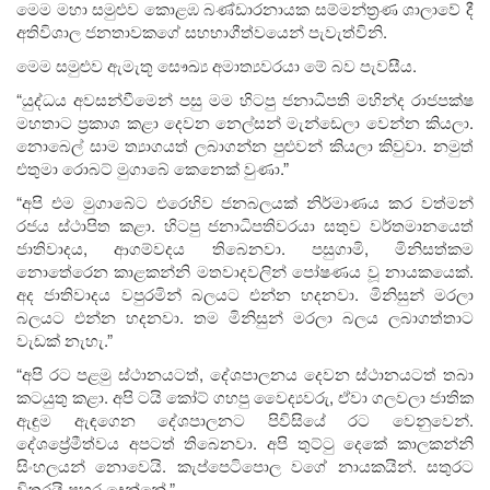
මෙම මහා සමුළුව කොළඹ බණ්ඩාරනායක සම්මන්ත්‍රණ ශාලාවේ දී
අතිවිශාල ජනතාවකගේ සහභාගීත්වයෙන් පැවැත්විනි.
මෙම සමුළුව ඇමැතූ සෞඛ්‍ය අමාත්‍යවරයා මේ බව පැවසීය.
“යුද්ධය අවසන්වීමෙන් පසු මම හිටපු ජනාධිපති මහින්ද රාජපක්ෂ
මහතාට ප්‍රකාශ කළා දෙවන නෙල්සන් මැන්ඩෙලා වෙන්න කියලා.
නොබෙල් සාම ත්‍යාගයත් ලබාගන්න පුළුවන් කියලා කිවුවා. නමුත්
එතුමා රොබට් මුගාබේ කෙනෙක් වුණා.”
“අපි එම මුගාබේට එරෙහිව ජනබලයක් නිර්මාණය කර වත්මන්
රජය ස්ථාපිත කළා. හිටපු ජනාධිපතිවරයා සතුව වර්තමානයෙත්
ජාතිවාදය, ආගම්වදය තිබෙනවා. පසුගාමි, මිනිසත්කම
නොතේරෙන කාළකන්නි මතවාදවලින් පෝෂණය වූ නායකයෙක්.
අද ජාතිවාදය වපුරමින් බලයට එන්න හදනවා. මිනිසුන් මරලා
බලයට එන්න හදනවා. තම මිනිසුන් මරලා බලය ලබාගත්තාට
වැඩක් නැහැ.”
“අපි රට පළමු ස්ථානයටත්, දේශපාලනය දෙවන ස්ථානයටත් තබා
කටයුතු කළා. අපි ටයි කෝට් ගහපු වෛද්‍යවරු, ඒවා ගලවලා ජාතික
ඇඳුම ඇඳගෙන දේශපාලනට පිවිසියේ රට වෙනුවෙන්.
දේශප්‍රේමීත්වය අපටත් තිබෙනවා. අපි තුට්ටු දෙකේ කාලකන්නි
සිංහලයන් නොවෙයි. කැප්පෙටිපොල වගේ නායකයින්. සතුරට
විතරයි පහර දෙන්නේ.”