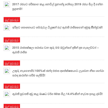
2017 රජයට පරිත්‍යාග කළ නෙවිල් ප්‍රනාන්දු රෝහල 2019 රජය මිල දී ගන්න
සූදානම්!
මුල් පුවරුව
ඉරිදාට පොහොයට බේරුවල ටියුෂන් බෑ! ඇමති රාජිතගෙන් අමුතු තීින්දුවක්!
මුල් පුවරුව
2015 රාජපක්ෂලා පරාජය වන තුරු මම ඔවුන්ගේ දතින් දත ගැලෙව්වා! –
ඇමති රාජිත
මුල් පුවරුව
උතුරු නැගෙනහිර 100%ක් ඡන්ද එජාප අපේක්ෂකයාට ලැබෙන නිසා ගෝඨා
පරාද කරන්න හරිම ලේසියි!
මුල් පුවරුව
ඇමති සුවපති අඩු කළ ඖෂධ වර්ග 60ක මිල 14.4%කින් නැවත ඉහළ දමයි!
මුල් පුවරුව