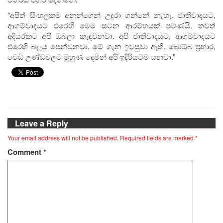
“අපිත් සිංහලකම අනුන්ගෙන් උදුරා ගන්නේ නැහැ. ජාතිවාදයට,
ආගම්වාදයට එරෙහි මෙම සටන ආරම්භයක් පමණයි. තවත්
අදියරකට අපි ඔබලා කැඳවනවා. අපි ජාතිවාදයට, ආගම්වාදයට
එරෙහි බලය පෙන්වනවා. මේ ගැන ඉවසුවා ඇති. බොම්බ ප්‍රහාර,
වෙඩි උණ්ඩවලට මුහුණ දෙමින් අපි ඉදිරියටම යනවා.”
Leave a Reply
Your email address will not be published.
Required fields are marked
*
Comment
*