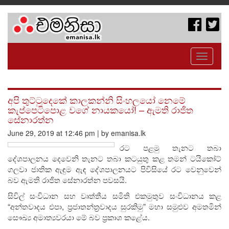
Toggle
navigati
අපි තුට්ටුදෙකේ කාලකන්නි සිංහලයෝ නෙමේ
කැප්පෙටිපොළ වගේ නායකයෝ! – ඇමති රාජිත
සේනාරත්න
June 29, 2019 at 12:46 pm | by emanisa.lk
රට පළමු තැනට තබා
දේශපාලනය දෙවෙනි තැනට තබා කටයුතු කළ තමන් ටයිකෝට්
ගලවා ජාතික ඇඳුම ඇඳ දේශපාලනයට පිවිසියේ රට වෙනුවෙන්
බව ඇමති රාජිත සේනාරත්න පවසයි.
සිවිල් සංවිධාන සහ වෘත්තීය සමිති එකමුතුව සංවිධානය කළ
“අන්තවාදය එපා, ප්‍රජාතන්ත්‍රවාදය සුරකිමු” මහා සමුළුව අමතමින්
සෞඛ්‍ය අමාත්‍යවරයා මේ බව ප්‍රකාශ කළේය.