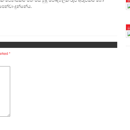
ෙන්වා දුන්නේය.
ම
marked
*