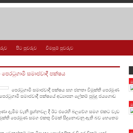
වරුව
පිට පුවරුව
විමසුම් පුවරුව
 පෙරටුගාමී සමාජවාදී පක්ෂය
ම
පෙරටුගාමී සමාජවාදී පක්ෂය සහ ජනතා විමුක්ති පෙරමුණ
පෙරටුගාමී සමාජවාදී පක්ෂයේ අධ්‍යාපන ලේකම් පුබුදු ජයගොඩ
ම
ුණා දැමීම වැනි ප්‍රශ්නවල දී ඊට එරෙහි බලවේග සමග එකට වැඩ
විමුක්ති පෙරමුණ සමග එකතු වීමක් සිදුනොවනු ඇති බව හෙතෙම
ක වෙනස්කම් මත මිස හුදු පෞද්ගලික රුචි අරුචිකම් හෝ
ම