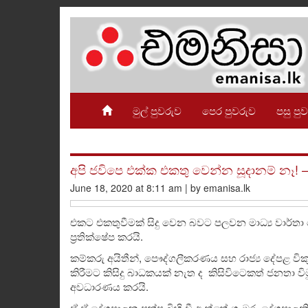
මුල් පුවරුව
පෙර පුවරුව
පසු පු
අපි ජවිපෙ එක්ක එකතු වෙන්න සූදානම් නෑ! –
June 18, 2020 at 8:11 am | by emanisa.lk
එකට එකතුවීමක් සිදු වෙන බවට පලවන මාධ්‍ය වාර්තා 
ප්‍රතික්ෂේප කරයි.
කම්කරු අයිතීන්, පෞද්ගලීකරණය සහ රාජ්‍ය දේපළ වික
කිරීමට කිසිදු බාධකයක් නැත ද කිසිවිටෙකත් ජනතා 
අවධාරණය කරයි.
ඒ ඒ දේශපාලන පක්ෂ බිහි වී ඇත්තේ ගැඹුරු දේශපාලනි