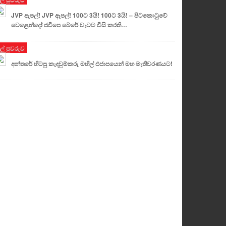
JVP ඇපල්! JVP ඇපල්! 100ට 3යි! 100ට 3යි! – පිටකොටුවේ
වෙළෙන්දෝ ජවිපෙ බේරේ වැවට විසි කරති…
ුල් පුවරුව
අන්තරේ හිටපු කැඳවුම්කරු මහිල් එජාපයෙන් මහ මැතිවරණයට!