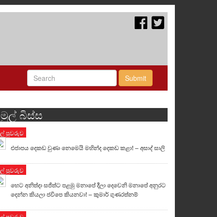
Submit
මුල් බිස්ස
ුල් පුවරුව
එජාපය දෙකඩ වුණා නෙමෙයි මහින්ද දෙකඩ කළා! – අසාද් සාලි
ුල් පුවරුව
හෙට අනිත්දා සජිත්ට පළමු මනාපේ දීලා දෙවෙනි මනාපේ අනුරට
දෙන්න කියලා ජවිපෙ කියනවා! – කුමාර් ගුණරත්නම්
ුල් පුවරුව