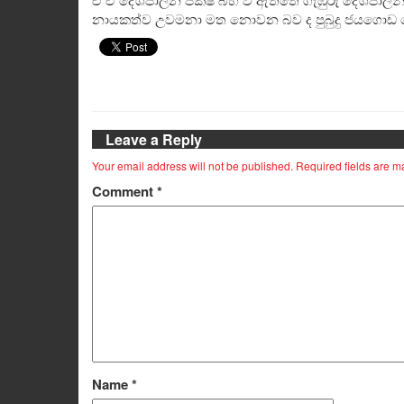
නායකත්ව උවමනා මත නොවන බව ද පුබුදු ජයගොඩ ප
Leave a Reply
Your email address will not be published.
Required fields are 
Comment
*
Name
*