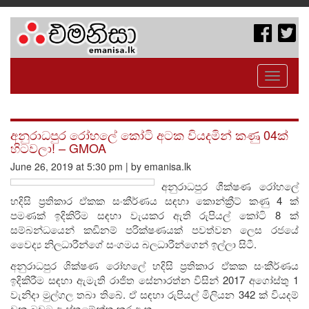
Toggle
navigati
අනුරාධපුර රෝහලේ කෝටි අටක වියදමින් කණු 04ක්
හිටවලා! – GMOA
June 26, 2019 at 5:30 pm | by emanisa.lk
අනුරාධපුර ශීක්ෂණ රෝහලේ
හදිසි ප්‍රතිකාර ඒකක සංකීර්ණය සඳහා කොන්ක්‍රීට් කණු 4 ක්
පමණක් ඉදිකිරිම සඳහා වැයකර ඇති රුපියල් කෝටි 8 ක්
සම්බන්ධයෙන් කඩිනම් පරික්ෂණයක් පවත්වන ලෙස රජයේ
වෛද්‍ය නිලධාරීන්ගේ සංගමය බලධාරීන්ගෙන් ඉල්ලා සිටී.
අනුරාධපුර ශික්ෂණ රෝහලේ හදිසි ප්‍රතිකාර ඒකක සංකීර්ණය
ඉදිකිරීම සඳහා ඇමැති රාජිත සේනාරත්න විසින් 2017 අගෝස්තු 1
වැනිදා මුල්ගල තබා තිබේ. ඒ සඳහා රුපියල් මිලියන 342 ක් වියදම්
වන බවට ඇස්තමේන්තු කර ඇත.