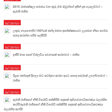
2015 රාජපක්ෂලා පරාජය වන තුරු මම ඔවුන්ගේ දතින් දත ගැලෙව්වා! –
ඇමති රාජිත
මුල් පුවරුව
උතුරු නැගෙනහිර 100%ක් ඡන්ද එජාප අපේක්ෂකයාට ලැබෙන නිසා ගෝඨා
පරාද කරන්න හරිම ලේසියි!
මුල් පුවරුව
ඉතිරි මාස පහේ විප්ලවීය වෙනසක් කරනවා! – රාජිත
මුල් පුවරුව
ඊළඟ ඡන්දෙත් දිනලා මට චෝදනා කරන අයට හොඳ පාඩමක් උගන්වනවා! –
රාජිත
මුල් පුවරුව
ඇමති රාජිතගේ නීති විරෝධී පත්කිරීම් දෙකක් අභියාචනාධිකරණය බලරහිත
කරයි!ඇමති රාජිතගේ නීති විරෝධී පත්කිරීම් දෙකක් අභියාචනාධිකරණය
බලරහිත කරයි!