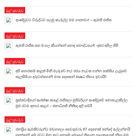
මුල් පුවරුව
ආණ්ඩුවට විරුද්ධව පලමු කැරැල්ල මම ගහනවා! – ඇමති රාජිත
මුල් පුවරුව
ඇමති රාජිත සහ මංගල කියන්නේ හොඳ බෞද්ධයෝ! -දඹර අමිල හිමි
මුල් පුවරුව
අපි හොරකම් කළත් මිනී මැරුවේ නෑ! රජය නැවත ගන්න ශක්තිය ලැබුවේ
තැලසීමියා දරුවන්ගෙන්! මාස දෙකෙන් ඖෂධ හිඟය ඉවරයි!
මුල් පුවරුව
ත්‍රස්තවාදියෝ ආරක්ෂා කළේ රාජිතලා මුජිබර්ලා! ආණ්ඩුවේ නොසැලකිල්ල
මුළු රටම අනාථ කළා! – ජනාධිපති නීතිඥ අලි සබ්රී
මුල් පුවරුව
ජනප්‍රිය ඇමතිවරුන්ට මඩගහලා වෛද්‍යවරු 07 දෙනෙක් ඡන්දේ ඉල්ලන්නයි
හදන්නේ! මේ රටට ඕන කට නෙමේ මොළේ තියෙන පාලකයෙක් නිසා මම