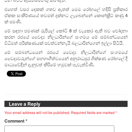
එහෙත් වසර දෙකක් ගතව ඇතත් මෙම රෝහලේ හදිසි ප්‍රතිකාර
ඒකක සංකීර්ණයේ තවමත් දක්නට ලැබෙන්නේ කොන්ක්‍රීට් කණු 4
ක් පමණි.
මේ සඳහා පමණක් රුපියල් කෝටි 8 ක් වැයකර ඇති බව චෝදනා
කරන රජයේ වෛද්‍ය නිලධාරීන්ගේ සංගමය මේ සම්බන්ධයෙන්
විධිමත් පරික්ෂණයක් පවත්වන්නැයි බලධාරින්ගෙන් ඉල්ලා සිටියි.
මේ සම්බන්ධයෙන් රජයේ වෛද්‍ය නිලධාරීන්ගේ සංගමයේ
වෛද්‍යවරුන්ගේ සහභාගීත්වයෙන් අනුරාධපුර ශික්ෂණ රෝහලේ දී
මාධ්‍යවේදීන් දැනුවත් කිරිමේ හමුවක් පැවැත්විණි.
Leave a Reply
Your email address will not be published.
Required fields are marked
*
Comment
*